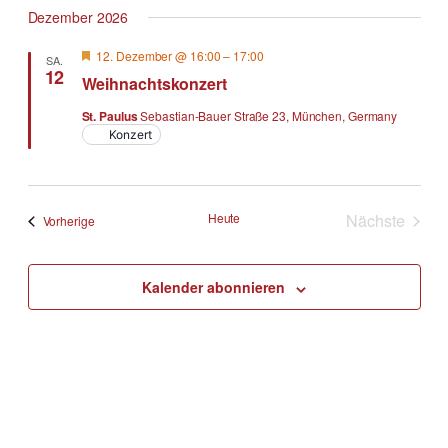
Dezember 2026
Hervorgehoben
12. Dezember @ 16:00
–
17:00
SA.
12
Weihnachtskonzert
St. Paulus
Sebastian-Bauer Straße 23, München, Germany
Konzert
Heute
Nächste
Veranstaltungen
Vorherige
Veranstal
Kalender abonnieren