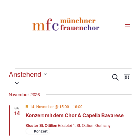
Veranstaltungen
Anstehend
VERANSTA
Veran
Suche
Liste
Datum
SUCHE
Ansic
UND
wählen.
Navig
November 2026
ANSICHTE
NAVIGATI
Hervorgehoben
14. November @ 15:00
–
16:00
SA.
14
Konzert mit dem Chor A Capella Bavarese
Kloster St. Ottilien
Erzabtei 1, St. Ottilien, Germany
Konzert